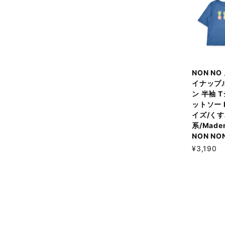
NON NO
イナップ
ン 半袖 
ットソー 
イズ/く
系/Madem
NON NO
¥3,190