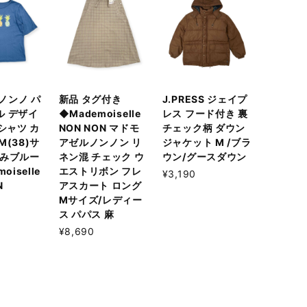
 ノンノ パ
新品 タグ付き
J.PRESS ジェイプ
ル デザイ
◆Mademoiselle
レス フード付き 裏
Tシャツ カ
NON NON マドモ
チェック柄 ダウン
M(38)サ
アゼルノンノン リ
ジャケット M /ブラ
すみブルー
ネン混 チェック ウ
ウン/グースダウン
oiselle
エストリボン フレ
¥3,190
N
アスカート ロング
Mサイズ/レディー
ス パパス 麻
¥8,690