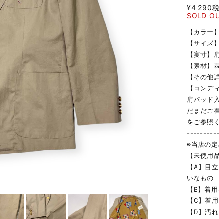
¥4,290
SOLD O
【カラー
【サイズ】
【実寸】肩幅
【素材】表地
【その他詳
【コンデ
肩パッド
だまだご
をご参照
---------
※当店の
【未使用
【A】目
いなもの
【B】着
【C】着
【D】汚