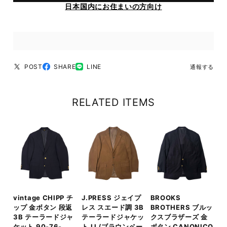
日本国内にお住まいの方向け
POST
SHARE
LINE
通報する
RELATED ITEMS
vintage CHIPP チ
J.PRESS ジェイプ
BROOKS
ップ 金ボタン 段返
レス スエード調 3B
BROTHERS ブルッ
3B テーラードジャ
テーラードジャケッ
クスブラザーズ 金
ケット 90-76-
ト LL/ブラウンベー
ボタン CANONICO