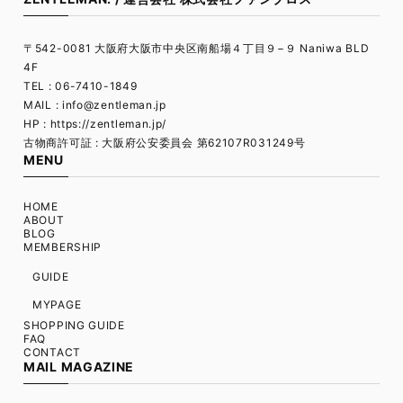
〒542-0081 大阪府大阪市中央区南船場４丁目９−９ Naniwa BLD
4F
TEL : 06-7410-1849
MAIL :
info@zentleman.jp
HP : https://zentleman.jp/
古物商許可証 : 大阪府公安委員会 第62107R031249号
MENU
HOME
ABOUT
BLOG
MEMBERSHIP
GUIDE
MYPAGE
SHOPPING GUIDE
FAQ
CONTACT
MAIL MAGAZINE