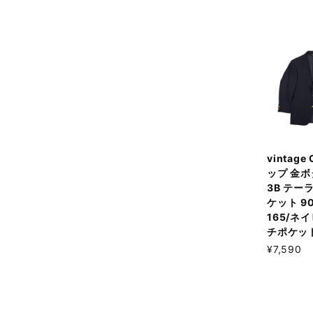
vintage
ップ 金ボ
3B テー
ケット 90
165/ネ
チポケッ
¥7,590