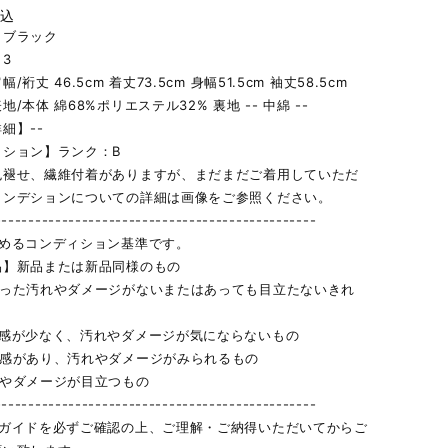
税込
】ブラック
3
/裄丈 46.5cm 着丈73.5cm 身幅51.5cm 袖丈58.5cm
/本体 綿68%ポリエステル32% 裏地 -- 中綿 --
細】--
ィション】ランク：B
色褪せ、繊維付着がありますが、まだまだご着用していただ
コンデションについての詳細は画像をご参照ください。
------------------------------------------------
定めるコンディション基準です。
品】新品または新品同様のもの
立った汚れやダメージがないまたはあっても目立たないきれ
用感が少なく、汚れやダメージが気にならないもの
用感があり、汚れやダメージがみられるもの
れやダメージが目立つもの
------------------------------------------------
物ガイドを必ずご確認の上、ご理解・ご納得いただいてからご