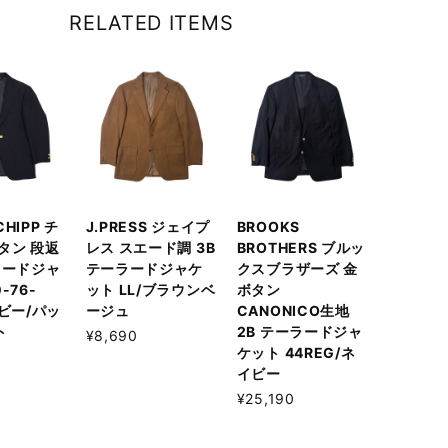
RELATED ITEMS
 CHIPP チ
J.PRESS ジェイプ
BROOKS
タン 段返
レス スエード調 3B
BROTHERS ブルッ
ラードジャ
テーラードジャケ
クスブラザーズ 金
-76-
ット LL/ブラウンベ
ボタン
イビー/パッ
ージュ
CANONICO生地
ト
2B テーラードジャ
¥8,690
ケット 44REG/ネ
イビー
¥25,190