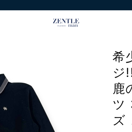
希
ジ!
鹿
ツ
ズ