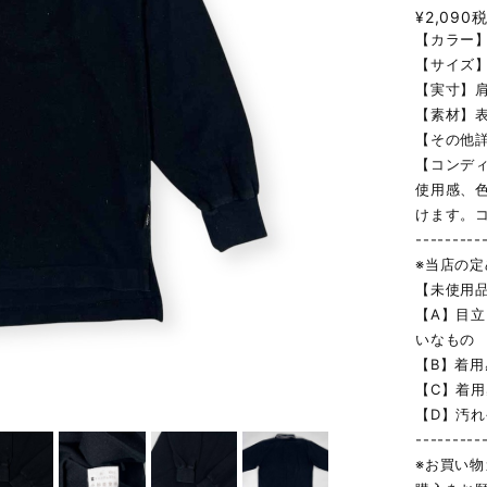
¥2,090
【カラー
【サイズ】
【実寸】肩幅
【素材】表地
【その他詳
【コンデ
使用感、
けます。
---------
※当店の
【未使用
【A】目
いなもの
【B】着
【C】着
【D】汚
---------
※お買い