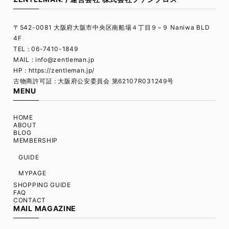
〒542-0081 大阪府大阪市中央区南船場４丁目９−９ Naniwa BLD
4F
TEL : 06-7410-1849
MAIL :
info@zentleman.jp
HP : https://zentleman.jp/
古物商許可証 : 大阪府公安委員会 第62107R031249号
MENU
HOME
ABOUT
BLOG
MEMBERSHIP
GUIDE
MYPAGE
SHOPPING GUIDE
FAQ
CONTACT
MAIL MAGAZINE