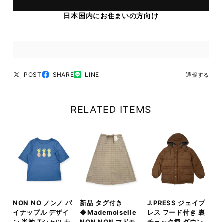
日本国内にお住まいの方向け
POST
SHARE
LINE
通報する
RELATED ITEMS
NON NO ノンノ パ
新品 タグ付き
J.PRESS ジェイプ
イナップル デザイ
◆Mademoiselle
レス フード付き 裏
ン 半袖 Tシャツ カ
NON NON マドモ
チェック柄 ダウン