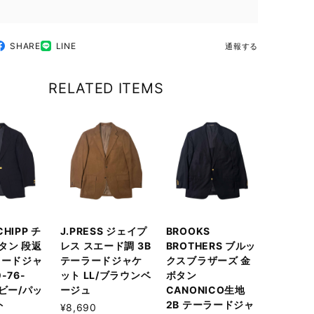
SHARE
LINE
通報する
RELATED ITEMS
 CHIPP チ
J.PRESS ジェイプ
BROOKS
タン 段返
レス スエード調 3B
BROTHERS ブルッ
ラードジャ
テーラードジャケ
クスブラザーズ 金
-76-
ット LL/ブラウンベ
ボタン
イビー/パッ
ージュ
CANONICO生地
ト
2B テーラードジャ
¥8,690