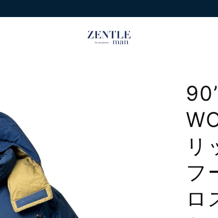
90
WO
リ
フ
ロ