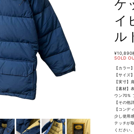
ケ
イ
ル
¥10,890
SOLD O
【カラー
【サイズ
【実寸】肩幅
【素材】表
ウン70%
【その他
【コンデ
少し使用
テッチが
ください