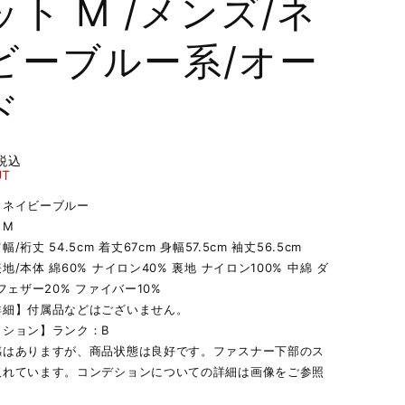
ット M /メンズ/ネ
ビーブルー系/オー
ド
税込
UT
】ネイビーブルー
】M
/裄丈 54.5cm 着丈67cm 身幅57.5cm 袖丈56.5cm
地/本体 綿60% ナイロン40% 裏地 ナイロン100% 中綿 ダ
 フェザー20% ファイバー10%
詳細】付属品などはございません。
ィション】ランク：B
感はありますが、商品状態は良好です。ファスナー下部のス
取れています。コンデションについての詳細は画像をご参照
。