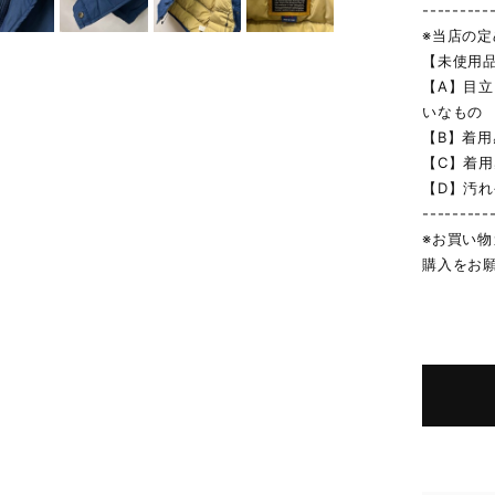
---------
※当店の
【未使用
【A】目
いなもの
【B】着
【C】着
【D】汚
---------
※お買い
購入をお