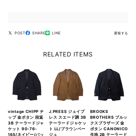
POST
SHARE
LINE
通報する
RELATED ITEMS
vintage CHIPP チ
J.PRESS ジェイプ
BROOKS
ップ 金ボタン 段返
レス スエード調 3B
BROTHERS ブルッ
3B テーラードジャ
テーラードジャケッ
クスブラザーズ 金
ケット 90-76-
ト LL/ブラウンベー
ボタン CANONICO
165/ネイビー/パッ
ジュ
生地 2B テーラード