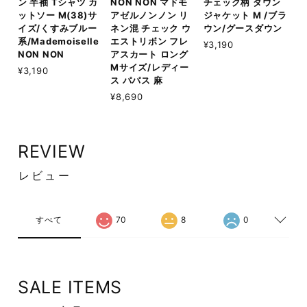
ン 半袖 Tシャツ カ
NON NON マドモ
チェック柄 ダウン
ットソー M(38)サ
アゼルノンノン リ
ジャケット M /ブラ
イズ/くすみブルー
ネン混 チェック ウ
ウン/グースダウン
系/Mademoiselle
エストリボン フレ
¥3,190
NON NON
アスカート ロング
Mサイズ/レディー
¥3,190
ス パパス 麻
¥8,690
REVIEW
レビュー
すべて
70
8
0
SALE ITEMS