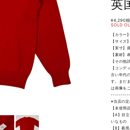
英
¥4,290
SOLD O
【カラー
【サイズ】1
【実寸】肩幅
【素材】表地
【その他
【コンデ
古い年代
す。まだ
は画像を
---------
※当店の
【未使用
【A】目
いなもの
【B】着