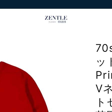
7
ッ
Pr
V
トセ