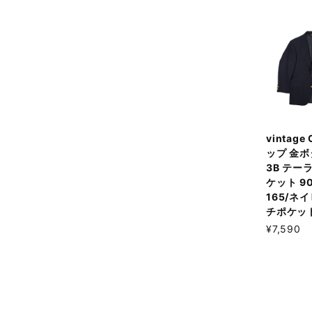
vintage
ップ 金ボ
3B テー
ケット 90
165/ネ
チポケッ
¥7,590