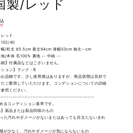
国製/レッド
税込
UT
】レッド
02/40
/裄丈 85.5cm 着丈64cm 身幅53cm 袖丈--cm
/本体 毛100% 裏地 -- 中綿 --
詳細】付属品などはございません。
ィション】ランク：B
のお品物です。少し使用感はありますが、商品状態は良好で
まだご愛用していただけます。コンデションについての詳細
ご参照ください。
------------------------------------------------
定めるコンディション基準です。
品】新品または新品同様のもの
立った汚れやダメージがないまたはあっても目立たないきれ
用感が少なく、汚れやダメージが気にならないもの