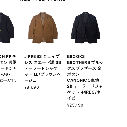
 CHIPP チ
J.PRESS ジェイプ
BROOKS
タン 段返
レス スエード調 3B
BROTHERS ブルッ
ラードジャ
テーラードジャケ
クスブラザーズ 金
-76-
ット LL/ブラウンベ
ボタン
イビー/パッ
ージュ
CANONICO生地
ト
2B テーラードジャ
¥8,690
ケット 44REG/ネ
イビー
¥25,190