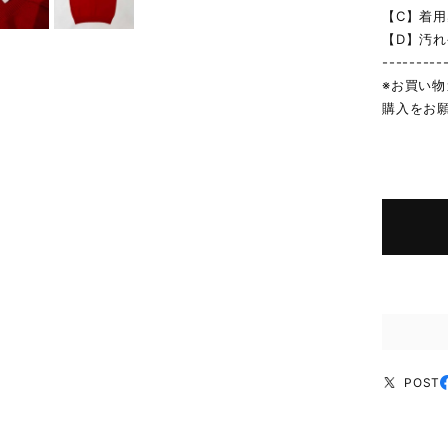
【C】着
【D】汚
---------
※お買い
購入をお
POST