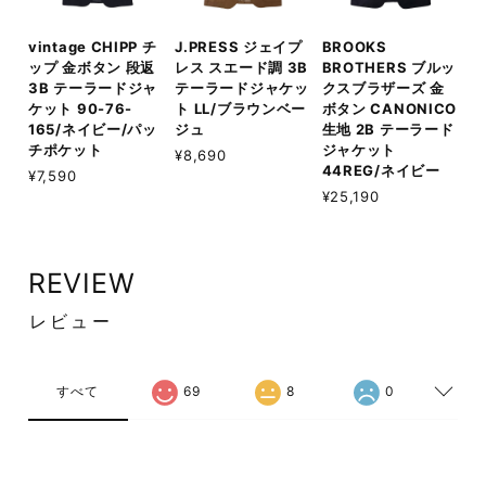
vintage CHIPP チ
J.PRESS ジェイプ
BROOKS
ップ 金ボタン 段返
レス スエード調 3B
BROTHERS ブルッ
3B テーラードジャ
テーラードジャケッ
クスブラザーズ 金
ケット 90-76-
ト LL/ブラウンベー
ボタン CANONICO
165/ネイビー/パッ
ジュ
生地 2B テーラード
チポケット
ジャケット
¥8,690
44REG/ネイビー
¥7,590
¥25,190
REVIEW
レビュー
すべて
69
8
0