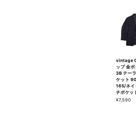
vintage
ップ 金ボ
3B テー
ケット 90
165/ネ
チポケッ
¥7,590