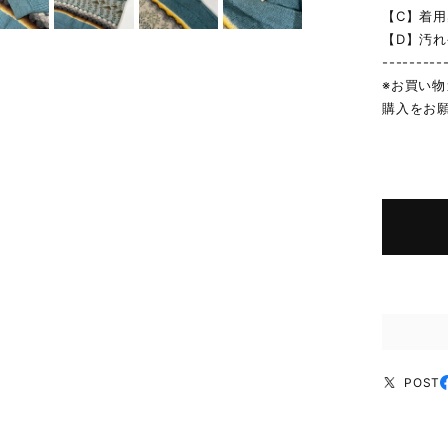
【C】着
【D】汚
---------
※お買い
購入をお
POST