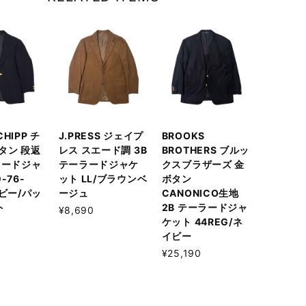
 CHIPP チ
J.PRESS ジェイプ
BROOKS
タン 段返
レス スエード調 3B
BROTHERS ブルッ
ラードジャ
テーラードジャケ
クスブラザーズ 金
-76-
ット LL/ブラウンベ
ボタン
イビー/パッ
ージュ
CANONICO生地
ト
2B テーラードジャ
¥8,690
ケット 44REG/ネ
イビー
¥25,190