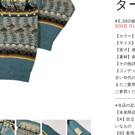
ター
¥5,390
SOLD O
【カラー
【サイズ】
【実寸】肩幅
【素材】表地
【その他
【コンデ
古い年代
まだご愛
ご参照く
---------
※当店の
【未使用
【A】目
いなもの
【B】着