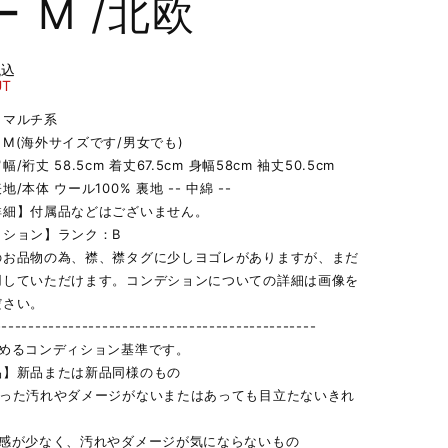
 M /北欧
税込
UT
】マルチ系
M(海外サイズです/男女でも)
/裄丈 58.5cm 着丈67.5cm 身幅58cm 袖丈50.5cm
/本体 ウール100% 裏地 -- 中綿 --
詳細】付属品などはございません。
ィション】ランク：B
のお品物の為、襟、襟タグに少しヨゴレがありますが、まだ
用していただけます。コンデションについての詳細は画像を
ださい。
------------------------------------------------
定めるコンディション基準です。
品】新品または新品同様のもの
立った汚れやダメージがないまたはあっても目立たないきれ
用感が少なく、汚れやダメージが気にならないもの