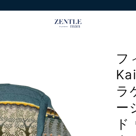
フ
Ka
ラ
ー
ド