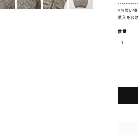
---------
※お買い
購入をお
数量