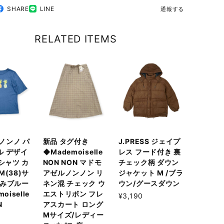
SHARE
LINE
通報する
RELATED ITEMS
 ノンノ パ
新品 タグ付き
J.PRESS ジェイプ
ル デザイ
◆Mademoiselle
レス フード付き 裏
Tシャツ カ
NON NON マドモ
チェック柄 ダウン
M(38)サ
アゼルノンノン リ
ジャケット M /ブラ
すみブルー
ネン混 チェック ウ
ウン/グースダウン
oiselle
エストリボン フレ
¥3,190
N
アスカート ロング
Mサイズ/レディー