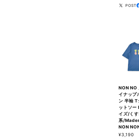
POST
NON NO
イナップ
ン 半袖 
ットソー 
イズ/く
系/Madem
NON NO
¥3,190