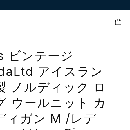
0s ビンテージ
ldaLtd アイスラン
製 ノルディック ロ
グ ウールニット カ
ディガン M /レデ