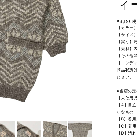
ィ
¥3,190
税
【カラー
【サイズ】
【実寸】肩幅
【素材】表地
【その他
【コンデ
商品状態
ださい。
---------
※当店の
【未使用
【A】目
いなもの
【B】着
【C】着
【D】汚