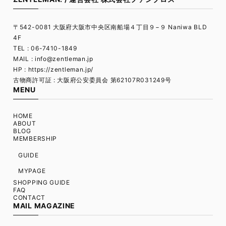
〒542-0081 大阪府大阪市中央区南船場４丁目９−９ Naniwa BLD
4F
TEL : 06-7410-1849
MAIL :
info@zentleman.jp
HP : https://zentleman.jp/
古物商許可証 : 大阪府公安委員会 第62107R031249号
MENU
HOME
ABOUT
BLOG
MEMBERSHIP
GUIDE
MYPAGE
SHOPPING GUIDE
FAQ
CONTACT
MAIL MAGAZINE