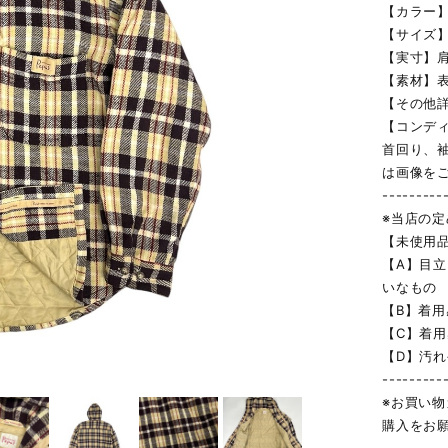
【カラー】
【サイズ】
【実寸】肩幅
【素材】表
【その他詳
【コンデ
首回り、
は画像を
---------
※当店の
【未使用
【A】目
いなもの
【B】着
【C】着
【D】汚
---------
※お買い
購入をお