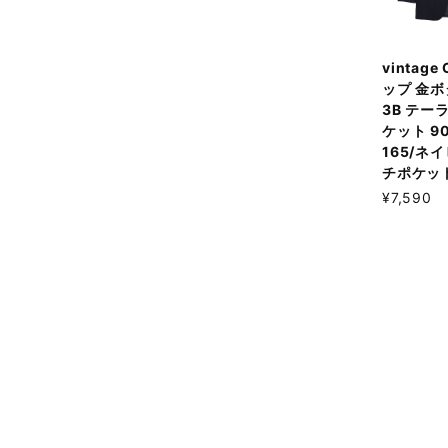
vintage
ップ 金ボ
3B テー
ケット 90
165/ネ
チポケッ
¥7,590