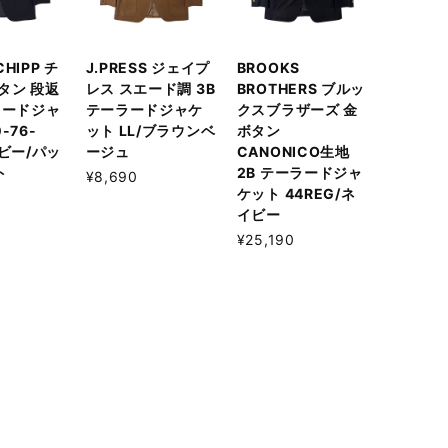
 CHIPP チ
J.PRESS ジェイプ
BROOKS
タン 段返
レス スエード調 3B
BROTHERS ブルッ
ラードジャ
テーラードジャケ
クスブラザーズ 金
-76-
ット LL/ブラウンベ
ボタン
イビー/パッ
ージュ
CANONICO生地
ト
2B テーラードジャ
¥8,690
ケット 44REG/ネ
イビー
¥25,190