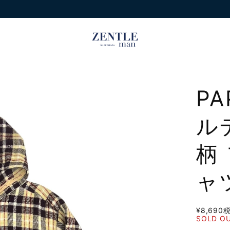
P
ル
柄
ャ
¥8,690
SOLD O