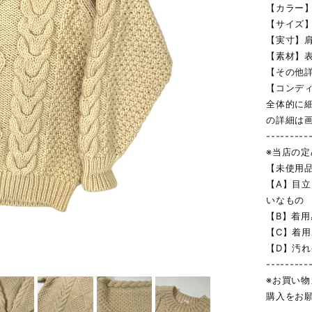
【カラー
【サイズ】
【実寸】肩幅
【素材】表地
【その他詳
【コンデ
全体的に
の詳細は
---------
※当店の
【未使用
【A】目
いなもの
【B】着
【C】着
【D】汚
---------
※お買い
購入をお