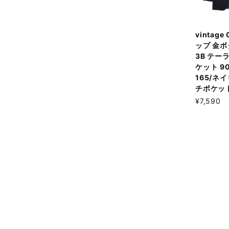
vintage
ップ 金ボ
3B テー
ケット 90
165/ネ
チポケッ
¥7,590