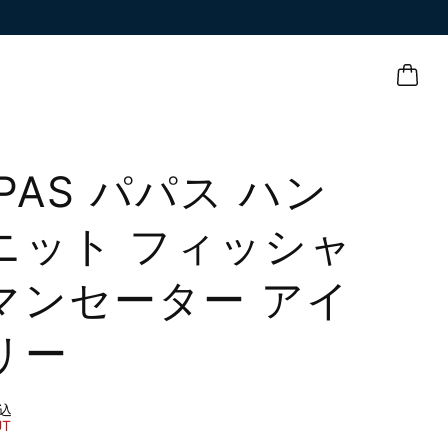
APAS パパス ハン
ニット フィッシャ
マンセーター アイ
リー
込
UT