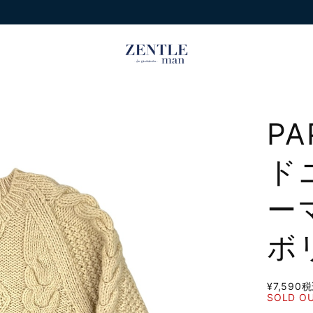
P
ド
ー
ボ
¥7,590
税
SOLD O