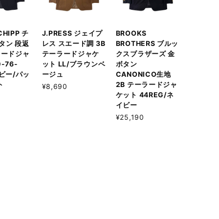
 CHIPP チ
J.PRESS ジェイプ
BROOKS
タン 段返
レス スエード調 3B
BROTHERS ブルッ
ラードジャ
テーラードジャケ
クスブラザーズ 金
-76-
ット LL/ブラウンベ
ボタン
イビー/パッ
ージュ
CANONICO生地
ト
2B テーラードジャ
¥8,690
ケット 44REG/ネ
イビー
¥25,190