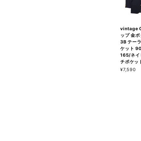
vintage
ップ 金ボ
3B テー
ケット 90
165/ネ
チポケッ
¥7,590