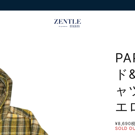
P
ド
ャ
エ
¥8,690
SOLD O