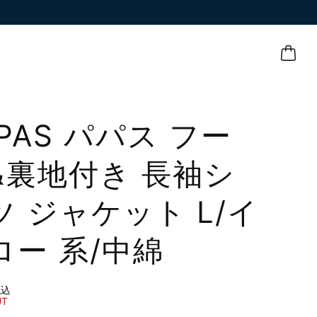
APAS パパス フー
&裏地付き 長袖シ
ツ ジャケット L/イ
ロー 系/中綿
税込
UT