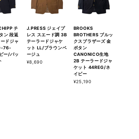
 CHIPP チ
J.PRESS ジェイプ
BROOKS
タン 段返
レス スエード調 3B
BROTHERS ブルッ
ラードジャ
テーラードジャケ
クスブラザーズ 金
-76-
ット LL/ブラウンベ
ボタン
イビー/パッ
ージュ
CANONICO生地
ト
2B テーラードジャ
¥8,690
ケット 44REG/ネ
イビー
¥25,190