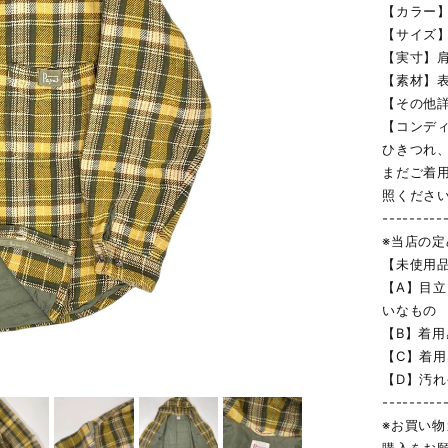
【カラー】
【サイズ】
【実寸】肩幅
【素材】表
【その他詳
【コンデ
ひきつれ
まだご着
照くださ
---------
※当店の
【未使用
【A】目
いなもの
【B】着
【C】着
【D】汚
---------
※お買い