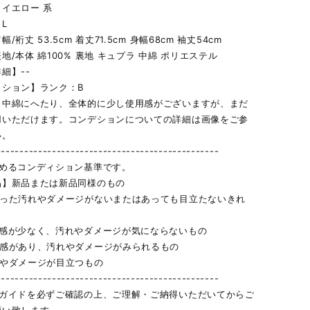
イエロー 系
L
/裄丈 53.5cm 着丈71.5cm 身幅68cm 袖丈54cm
地/本体 綿100% 裏地 キュプラ 中綿 ポリエステル
細】--
ィション】ランク：B
、中綿にへたり、全体的に少し使用感がございますが、まだ
用いただけます。コンデションについての詳細は画像をご参
い。
------------------------------------------------
定めるコンディション基準です。
品】新品または新品同様のもの
立った汚れやダメージがないまたはあっても目立たないきれ
用感が少なく、汚れやダメージが気にならないもの
用感があり、汚れやダメージがみられるもの
れやダメージが目立つもの
------------------------------------------------
物ガイドを必ずご確認の上、ご理解・ご納得いただいてからご