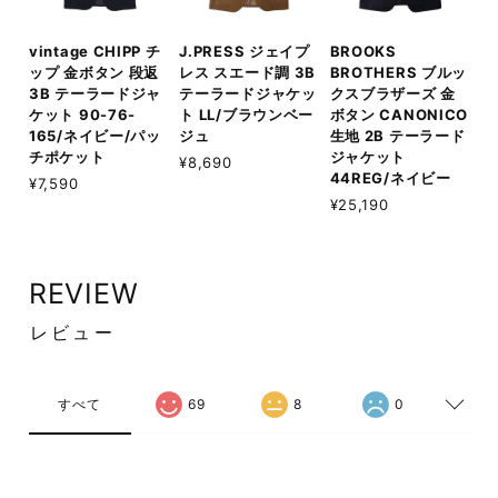
vintage CHIPP チ
J.PRESS ジェイプ
BROOKS
ップ 金ボタン 段返
レス スエード調 3B
BROTHERS ブルッ
3B テーラードジャ
テーラードジャケッ
クスブラザーズ 金
ケット 90-76-
ト LL/ブラウンベー
ボタン CANONICO
165/ネイビー/パッ
ジュ
生地 2B テーラード
チポケット
ジャケット
¥8,690
44REG/ネイビー
¥7,590
¥25,190
REVIEW
レビュー
すべて
69
8
0