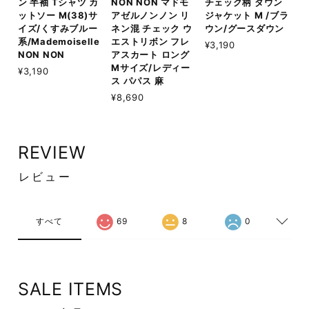
ン 半袖 Tシャツ カ
NON NON マドモ
チェック柄 ダウン
ットソー M(38)サ
アゼルノンノン リ
ジャケット M /ブラ
イズ/くすみブルー
ネン混 チェック ウ
ウン/グースダウン
系/Mademoiselle
エストリボン フレ
¥3,190
NON NON
アスカート ロング
Mサイズ/レディー
¥3,190
ス パパス 麻
¥8,690
REVIEW
レビュー
すべて
69
8
0
SALE ITEMS