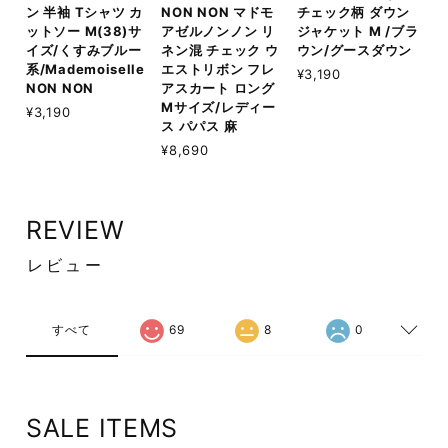
ン 半袖 Tシャツ カ
NON NON マドモ
チェック柄 ダウン
ットソー M(38)サ
アゼルノンノン リ
ジャケット M /ブラ
イズ/くすみブルー
ネン混 チェック ウ
ウン/グースダウン
系/Mademoiselle
エストリボン フレ
¥3,190
NON NON
アスカート ロング
Mサイズ/レディー
¥3,190
ス パパス 麻
¥8,690
REVIEW
レビュー
すべて
69
8
0
SALE ITEMS