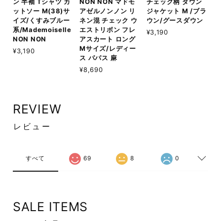
ン 半袖 Tシャツ カ
NON NON マドモ
チェック柄 ダウン
ットソー M(38)サ
アゼルノンノン リ
ジャケット M /ブラ
イズ/くすみブルー
ネン混 チェック ウ
ウン/グースダウン
系/Mademoiselle
エストリボン フレ
¥3,190
NON NON
アスカート ロング
Mサイズ/レディー
¥3,190
ス パパス 麻
¥8,690
REVIEW
レビュー
すべて
69
8
0
SALE ITEMS