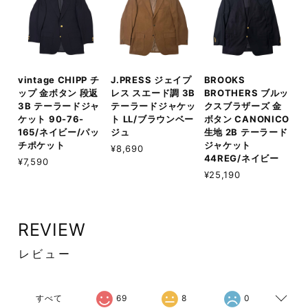
vintage CHIPP チ
J.PRESS ジェイプ
BROOKS
ップ 金ボタン 段返
レス スエード調 3B
BROTHERS ブルッ
3B テーラードジャ
テーラードジャケッ
クスブラザーズ 金
ケット 90-76-
ト LL/ブラウンベー
ボタン CANONICO
165/ネイビー/パッ
ジュ
生地 2B テーラード
チポケット
ジャケット
¥8,690
44REG/ネイビー
¥7,590
¥25,190
REVIEW
レビュー
すべて
69
8
0