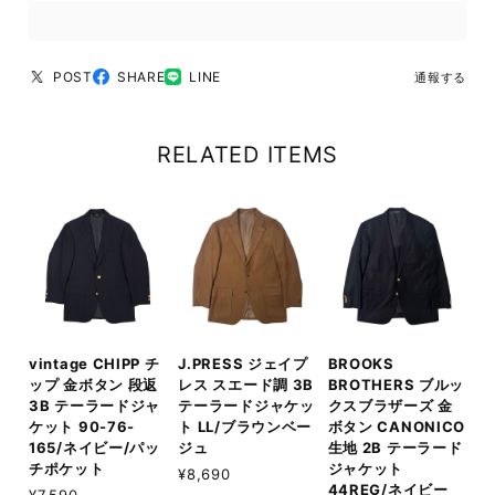
POST
SHARE
LINE
通報する
RELATED ITEMS
vintage CHIPP チ
J.PRESS ジェイプ
BROOKS
ップ 金ボタン 段返
レス スエード調 3B
BROTHERS ブルッ
3B テーラードジャ
テーラードジャケッ
クスブラザーズ 金
ケット 90-76-
ト LL/ブラウンベー
ボタン CANONICO
165/ネイビー/パッ
ジュ
生地 2B テーラード
チポケット
ジャケット
¥8,690
44REG/ネイビー
¥7,590