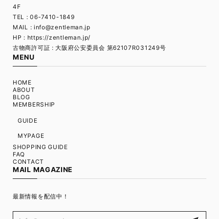
4F
TEL : 06-7410-1849
MAIL :
info@zentleman.jp
HP : https://zentleman.jp/
古物商許可証 : 大阪府公安委員会 第62107R031249号
MENU
HOME
ABOUT
BLOG
MEMBERSHIP
GUIDE
MYPAGE
SHOPPING GUIDE
FAQ
CONTACT
MAIL MAGAZINE
最新情報を配信中！