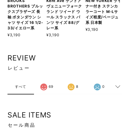
BROOKS
Kent Ave ケントア
NEW YORKER ライ
BROTHERS ブルッ
ヴェニューフォーク
ナー付き ステンカ
クスブラザーズ 長
ランド ツイード ウ
ラーコート M-Lサ
袖 ボタンダウン シ
ール スラックス パ
イズ程度/ベージュ
ャツ サイズ 16 1/2-
ンツ サイズ 88/グ
系 日本製
33/イエロー系
レー系
¥3,190
¥3,190
¥3,190
REVIEW
レビュー
すべて
69
8
0
SALE ITEMS
セール商品