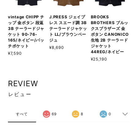
vintage CHIPP チ
J.PRESS ジェイプ
BROOKS
ップ 金ボタン 段返
レス スエード調 3B
BROTHERS ブルッ
3B テーラードジャ
テーラードジャケッ
クスブラザーズ 金
ケット 90-76-
ト LL/ブラウンベー
ボタン CANONICO
165/ネイビー/パッ
ジュ
生地 2B テーラード
チポケット
ジャケット
¥8,690
44REG/ネイビー
¥7,590
¥25,190
REVIEW
レビュー
すべて
69
8
0