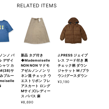
RELATED ITEMS
 ノンノ パ
新品 タグ付き
J.PRESS ジェイプ
ル デザイ
◆Mademoiselle
レス フード付き 裏
Tシャツ カ
NON NON マドモ
チェック柄 ダウン
M(38)サ
アゼルノンノン リ
ジャケット M /ブラ
すみブルー
ネン混 チェック ウ
ウン/グースダウン
oiselle
エストリボン フレ
¥3,190
N
アスカート ロング
Mサイズ/レディー
ス パパス 麻
¥8,690