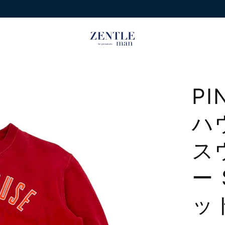
PI
ハ
ス
ー
ッ