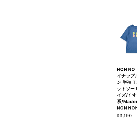
NON NO
イナップ
ン 半袖 
ットソー 
イズ/く
系/Madem
NON NO
¥3,190