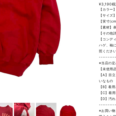
¥3,190
税
【カラー
【サイズ】
【実寸(cm
【素材】表
【その他
【コンディ
ハゲ、袖
照ください
---------
※当店の
【未使用
【A】目
いなもの
【B】着
【C】着
【D】汚
---------
※お買い