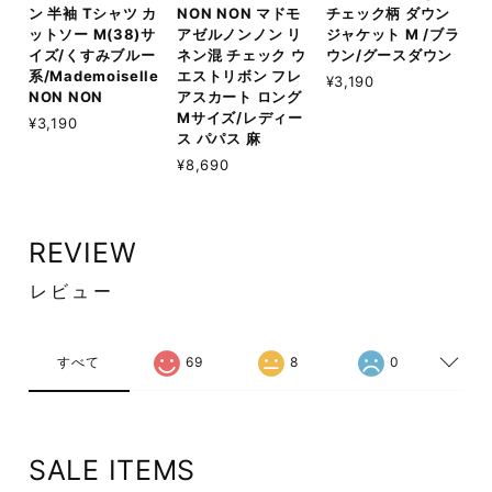
ン 半袖 Tシャツ カ
NON NON マドモ
チェック柄 ダウン
ットソー M(38)サ
アゼルノンノン リ
ジャケット M /ブラ
イズ/くすみブルー
ネン混 チェック ウ
ウン/グースダウン
系/Mademoiselle
エストリボン フレ
¥3,190
NON NON
アスカート ロング
Mサイズ/レディー
¥3,190
ス パパス 麻
¥8,690
REVIEW
レビュー
すべて
69
8
0
SALE ITEMS