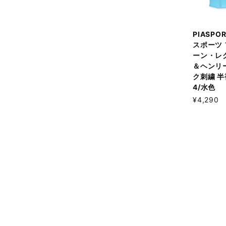
PIASPO
スポーツ
ーン・レ
＆ヘンリ
ク刺繍 
4/水色
¥4,290