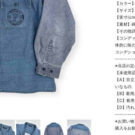
【カラー】
【サイズ】
【実寸(cm
【素材】綿
【その他詳
【コンデ
体的に味
コンデシ
---------
※当店の
【未使用
【A】目
いなもの
【B】着
【C】着
【D】汚
---------
※お買い
購入をお