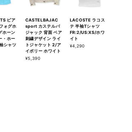
RTS ピア
CASTELBAJAC
LACOSTE ラコス
 フォグホ
sport カステルバ
テ 半袖Tシャツ
グホーン
ジャック 背面 ベア
FR:2/US:XS/ホワ
ー・ホー
刺繍デザイン ライ
イト
半袖シャツ
トジャケット 2/ア
¥4,290
イボリー ホワイト
¥5,390