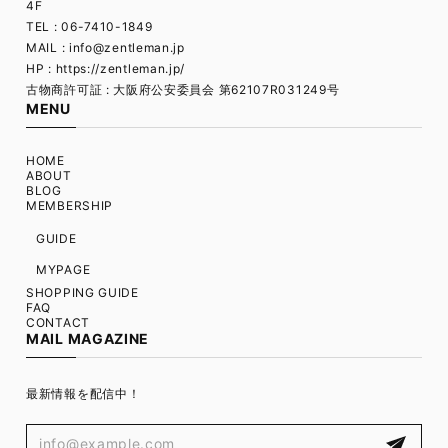
4F
TEL : 06-7410-1849
MAIL :
info@zentleman.jp
HP : https://zentleman.jp/
古物商許可証 : 大阪府公安委員会 第62107R031249号
MENU
HOME
ABOUT
BLOG
MEMBERSHIP
GUIDE
MYPAGE
SHOPPING GUIDE
FAQ
CONTACT
MAIL MAGAZINE
最新情報を配信中！