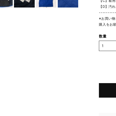
【C】着
【D】汚
---------
※お買い
購入をお
数量