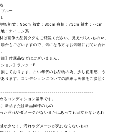
込
】ブルー
L
幅/裄丈：95cm 着丈：80cm 身幅：73cm 袖丈：--cm
表地：ナイロン系
素材は画像の品質タグをご確認ください。見えづらいものや、
る場合もございますので、気になる方はお気軽にお問い合わ
い。
詳細】付属品などはございません。
ィション】ランク：B
欠損しております。古い年代のお品物の為、少し使用感、う
があります。コンデションについての詳細は画像をご参照く
------------------------------------------------
定めるコンディション基準です。
品】新品または新品同様のもの
立った汚れやダメージがないまたはあっても目立たないきれ
用感が少なく、汚れやダメージが気にならないもの