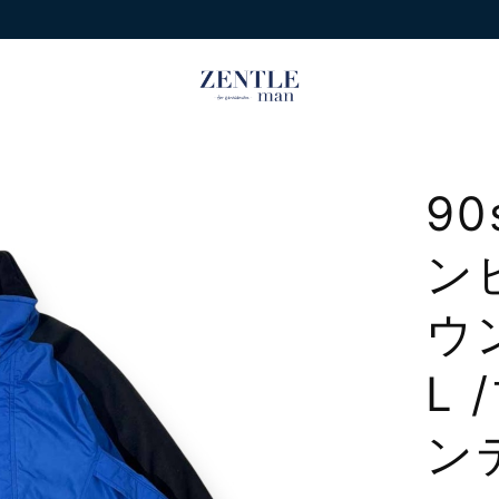
90
ン
ウ
L
ン