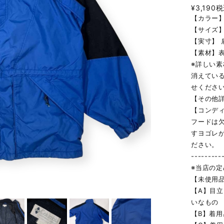
¥3,190
税
【カラー
【サイズ】
【実寸】 肩
【素材】
※詳しい
消えてい
せくださ
【その他
【コンデ
フードは
すヨゴレ
ださい。
---------
※当店の
【未使用
【A】目
いなもの
【B】着