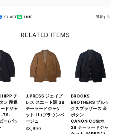
SHARE
LINE
通報する
RELATED ITEMS
 CHIPP チ
J.PRESS ジェイプ
BROOKS
タン 段返
レス スエード調 3B
BROTHERS ブルッ
ラードジャ
テーラードジャケ
クスブラザーズ 金
-76-
ット LL/ブラウンベ
ボタン
イビー/パッ
ージュ
CANONICO生地
ト
2B テーラードジャ
¥8,690
ケット 44REG/ネ