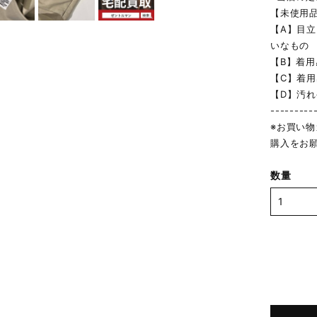
【未使用
【A】目
いなもの
【B】着
【C】着
【D】汚
---------
※お買い
購入をお
数量