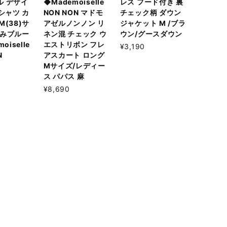
ル デザイ
◆Mademoiselle
レス フード付き 裏
Tシャツ カ
NON NON マドモ
チェック柄 ダウン
M(38)サ
アゼルノンノン リ
ジャケット M /ブラ
すみブルー
ネン混 チェック ウ
ウン/グースダウン
oiselle
エストリボン フレ
¥3,190
N
アスカート ロング
Mサイズ/レディー
ス パパス 麻
¥8,690