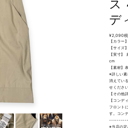
ス
デ
¥2,090
【カラー
【サイズ】
【実寸】 肩
cm
【素材】
※詳しい
消えてい
せくださ
【その他
【コンデ
フロント
す。コン
---------
※当店の