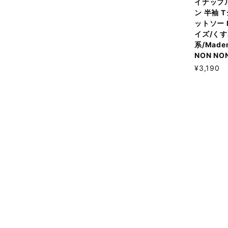
イナップ
ン 半袖 
ットソー 
イズ/く
系/Madem
NON NO
¥3,190