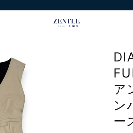
DI
FU
ア
ン
ー