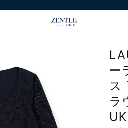
LA
ー
ス
ラ
U