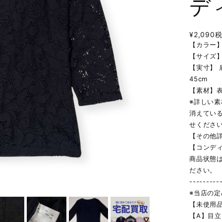
デ
¥2,090
【カラー
【サイズ】
【実寸】 肩
45cm
【素材】
※詳しい
消えてい
せくださ
【その他
【コンデ
商品状態
ださい。
---------
※当店の
【未使用
【A】目