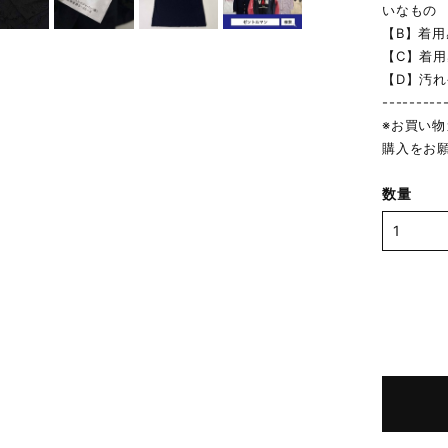
いなもの
【B】着
【C】着
【D】汚
---------
※お買い
購入をお
数量