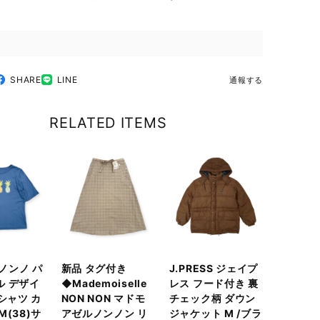
SHARE
LINE
通報する
RELATED ITEMS
 ノンノ パ
新品 タグ付き
J.PRESS ジェイプ
ル デザイ
◆Mademoiselle
レス フード付き 裏
Tシャツ カ
NON NON マドモ
チェック柄 ダウン
M(38)サ
アゼルノンノン リ
ジャケット M /ブラ