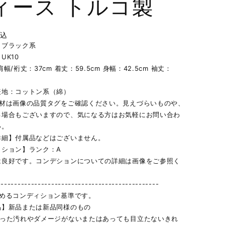
ィース トルコ製
税込
】ブラック系
UK10
幅/裄丈：37cm 着丈：59.5cm 身幅：42.5cm 袖丈：
表地：コットン系（綿）
素材は画像の品質タグをご確認ください。見えづらいものや、
る場合もございますので、気になる方はお気軽にお問い合わ
い。
詳細】付属品などはございません。
ィション】ランク：A
は良好です。コンデションについての詳細は画像をご参照く
------------------------------------------------
定めるコンディション基準です。
品】新品または新品同様のもの
立った汚れやダメージがないまたはあっても目立たないきれ