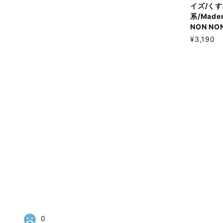
イズ/く
系/Madem
NON NO
¥3,190
0