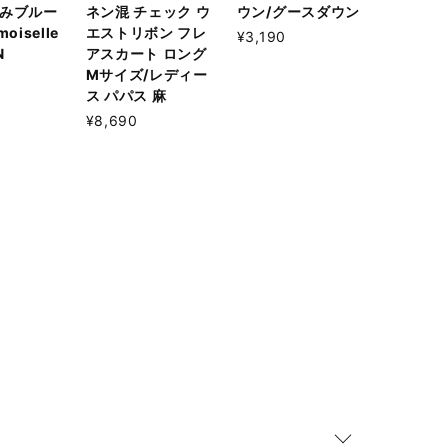
すみブルー
ネン混 チェック ウ
ウン/グースダウン
oiselle
エストリボン フレ
¥3,190
N
アスカート ロング
Mサイズ/レディー
ス パパス 麻
¥8,690