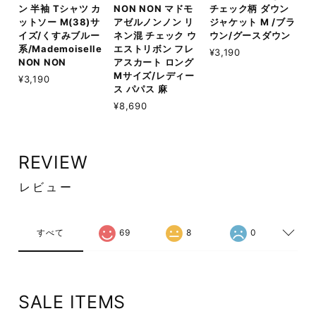
ン 半袖 Tシャツ カ
NON NON マドモ
チェック柄 ダウン
ットソー M(38)サ
アゼルノンノン リ
ジャケット M /ブラ
イズ/くすみブルー
ネン混 チェック ウ
ウン/グースダウン
系/Mademoiselle
エストリボン フレ
¥3,190
NON NON
アスカート ロング
Mサイズ/レディー
¥3,190
ス パパス 麻
¥8,690
REVIEW
レビュー
すべて
69
8
0
SALE ITEMS