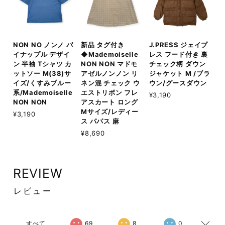
NON NO ノンノ パ
新品 タグ付き
J.PRESS ジェイプ
イナップル デザイ
◆Mademoiselle
レス フード付き 裏
ン 半袖 Tシャツ カ
NON NON マドモ
チェック柄 ダウン
ットソー M(38)サ
アゼルノンノン リ
ジャケット M /ブラ
イズ/くすみブルー
ネン混 チェック ウ
ウン/グースダウン
系/Mademoiselle
エストリボン フレ
¥3,190
NON NON
アスカート ロング
Mサイズ/レディー
¥3,190
ス パパス 麻
¥8,690
REVIEW
レビュー
すべて
69
8
0