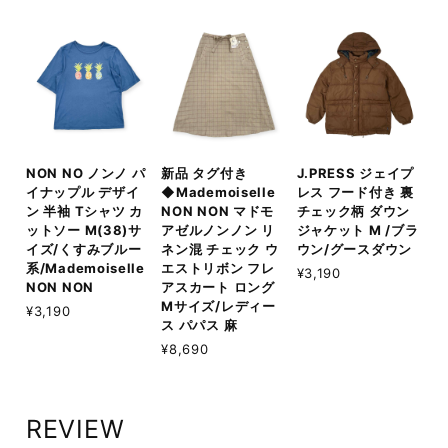
NON NO ノンノ パ
新品 タグ付き
J.PRESS ジェイプ
イナップル デザイ
◆Mademoiselle
レス フード付き 裏
ン 半袖 Tシャツ カ
NON NON マドモ
チェック柄 ダウン
ットソー M(38)サ
アゼルノンノン リ
ジャケット M /ブラ
イズ/くすみブルー
ネン混 チェック ウ
ウン/グースダウン
系/Mademoiselle
エストリボン フレ
¥3,190
NON NON
アスカート ロング
Mサイズ/レディー
¥3,190
ス パパス 麻
¥8,690
REVIEW