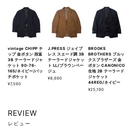
vintage CHIPP チ
J.PRESS ジェイプ
BROOKS
ップ 金ボタン 段返
レス スエード調 3B
BROTHERS ブルッ
3B テーラードジャ
テーラードジャケッ
クスブラザーズ 金
ケット 90-76-
ト LL/ブラウンベー
ボタン CANONICO
165/ネイビー/パッ
ジュ
生地 2B テーラード
チポケット
ジャケット
¥8,690
44REG/ネイビー
¥7,590
¥25,190
REVIEW
レビュー