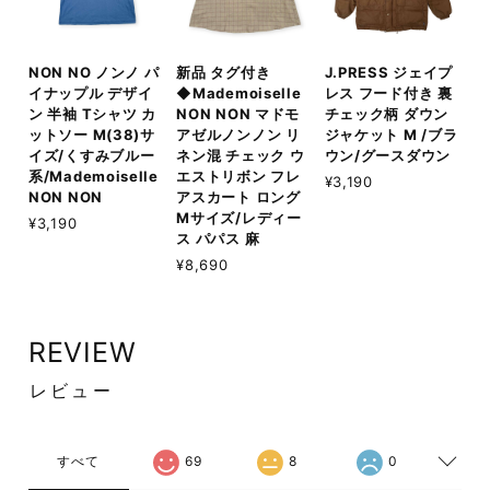
NON NO ノンノ パ
新品 タグ付き
J.PRESS ジェイプ
イナップル デザイ
◆Mademoiselle
レス フード付き 裏
ン 半袖 Tシャツ カ
NON NON マドモ
チェック柄 ダウン
ットソー M(38)サ
アゼルノンノン リ
ジャケット M /ブラ
イズ/くすみブルー
ネン混 チェック ウ
ウン/グースダウン
系/Mademoiselle
エストリボン フレ
¥3,190
NON NON
アスカート ロング
Mサイズ/レディー
¥3,190
ス パパス 麻
¥8,690
REVIEW
レビュー
すべて
69
8
0