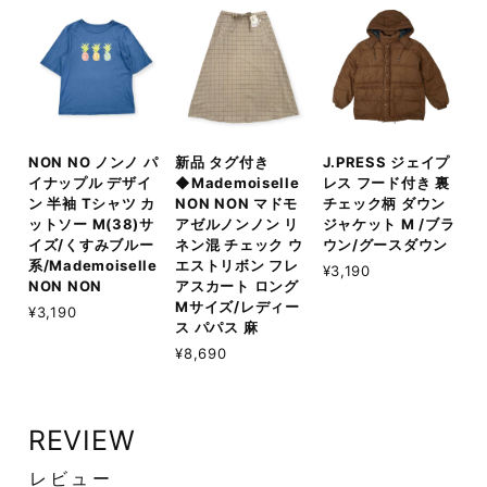
NON NO ノンノ パ
新品 タグ付き
J.PRESS ジェイプ
イナップル デザイ
◆Mademoiselle
レス フード付き 裏
ン 半袖 Tシャツ カ
NON NON マドモ
チェック柄 ダウン
ットソー M(38)サ
アゼルノンノン リ
ジャケット M /ブラ
イズ/くすみブルー
ネン混 チェック ウ
ウン/グースダウン
系/Mademoiselle
エストリボン フレ
¥3,190
NON NON
アスカート ロング
Mサイズ/レディー
¥3,190
ス パパス 麻
¥8,690
REVIEW
レビュー