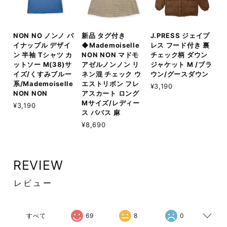
NON NO ノンノ パ
新品 タグ付き
J.PRESS ジェイプ
イナップル デザイ
◆Mademoiselle
レス フード付き 裏
ン 半袖 Tシャツ カ
NON NON マドモ
チェック柄 ダウン
ットソー M(38)サ
アゼルノンノン リ
ジャケット M /ブラ
イズ/くすみブルー
ネン混 チェック ウ
ウン/グースダウン
系/Mademoiselle
エストリボン フレ
¥3,190
NON NON
アスカート ロング
Mサイズ/レディー
¥3,190
ス パパス 麻
¥8,690
REVIEW
レビュー
すべて
69
8
0