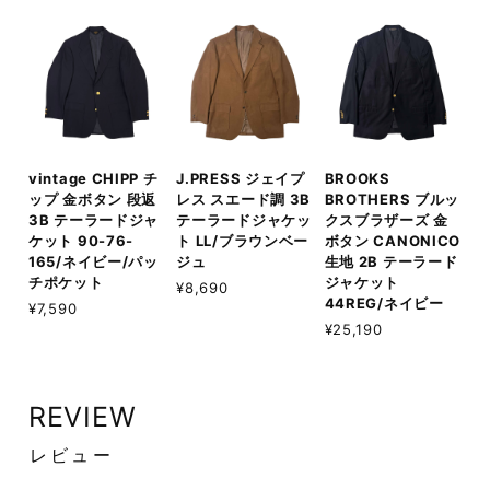
vintage CHIPP チ
J.PRESS ジェイプ
BROOKS
ップ 金ボタン 段返
レス スエード調 3B
BROTHERS ブルッ
3B テーラードジャ
テーラードジャケッ
クスブラザーズ 金
ケット 90-76-
ト LL/ブラウンベー
ボタン CANONICO
165/ネイビー/パッ
ジュ
生地 2B テーラード
チポケット
ジャケット
¥8,690
44REG/ネイビー
¥7,590
¥25,190
REVIEW
レビュー