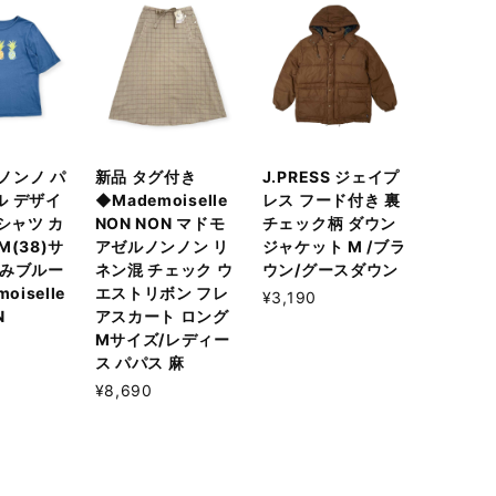
 ノンノ パ
新品 タグ付き
J.PRESS ジェイプ
ル デザイ
◆Mademoiselle
レス フード付き 裏
Tシャツ カ
NON NON マドモ
チェック柄 ダウン
M(38)サ
アゼルノンノン リ
ジャケット M /ブラ
すみブルー
ネン混 チェック ウ
ウン/グースダウン
oiselle
エストリボン フレ
¥3,190
N
アスカート ロング
Mサイズ/レディー
ス パパス 麻
¥8,690