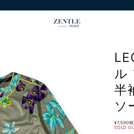
L
ル
半
ソ
¥7,590
税
SOLD O