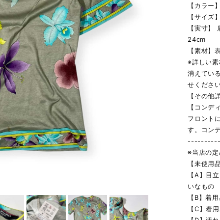
【カラー】
【サイズ
【実寸】 肩
24cm
【素材】
※詳しい
消えてい
せくださ
【その他
【コンデ
フロント
す。コン
---------
※当店の
【未使用
【A】目
いなもの
【B】着
【C】着