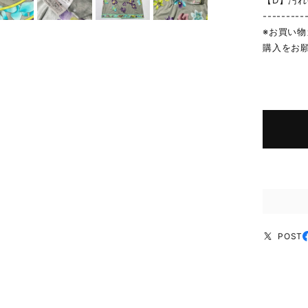
【D】汚
---------
※お買い
購入をお
POST