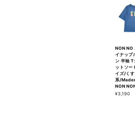
NON NO
イナップ
ン 半袖 
ットソー 
イズ/く
系/Madem
NON NO
¥3,190