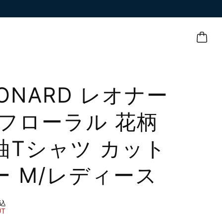
EONARD レオナー
 フローラル 花柄
袖Tシャツ カット
ー M/レディース
込
UT