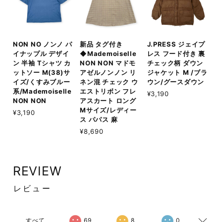
NON NO ノンノ パ
新品 タグ付き
J.PRESS ジェイプ
イナップル デザイ
◆Mademoiselle
レス フード付き 裏
ン 半袖 Tシャツ カ
NON NON マドモ
チェック柄 ダウン
ットソー M(38)サ
アゼルノンノン リ
ジャケット M /ブラ
イズ/くすみブルー
ネン混 チェック ウ
ウン/グースダウン
系/Mademoiselle
エストリボン フレ
¥3,190
NON NON
アスカート ロング
Mサイズ/レディー
¥3,190
ス パパス 麻
¥8,690
REVIEW
レビュー
すべて
69
8
0