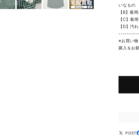
いなもの
【B】着
【C】着
【D】汚
---------
※お買い
購入をお
POST