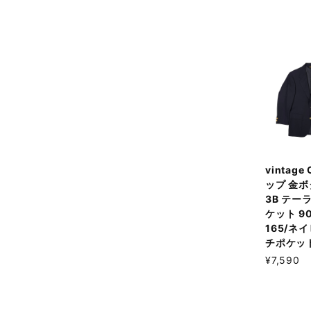
vintage
ップ 金ボ
3B テー
ケット 90
165/ネ
チポケッ
¥7,590