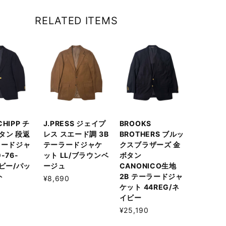
RELATED ITEMS
 CHIPP チ
J.PRESS ジェイプ
BROOKS
タン 段返
レス スエード調 3B
BROTHERS ブルッ
ラードジャ
テーラードジャケ
クスブラザーズ 金
-76-
ット LL/ブラウンベ
ボタン
イビー/パッ
ージュ
CANONICO生地
ト
2B テーラードジャ
¥8,690
ケット 44REG/ネ
イビー
¥25,190