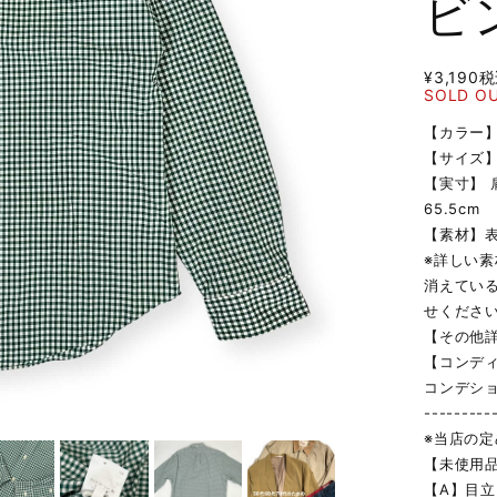
ビ
¥3,190
税
SOLD O
【カラー
【サイズ】
【実寸】 肩
65.5cm
【素材】
※詳しい
消えてい
せくださ
【その他
【コンデ
コンデシ
---------
※当店の
【未使用
【A】目