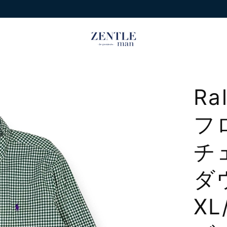
Ra
フロ
チ
ダ
X