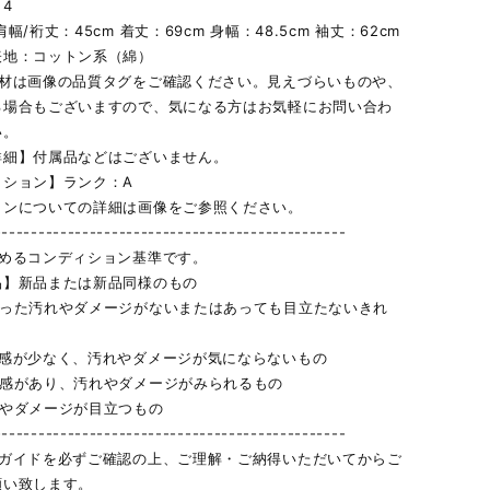
4
幅/裄丈：45cm 着丈：69cm 身幅：48.5cm 袖丈：62cm
表地：コットン系（綿）
素材は画像の品質タグをご確認ください。見えづらいものや、
る場合もございますので、気になる方はお気軽にお問い合わ
い。
詳細】付属品などはございません。
ィション】ランク：A
ョンについての詳細は画像をご参照ください。
------------------------------------------------
定めるコンディション基準です。
品】新品または新品同様のもの
立った汚れやダメージがないまたはあっても目立たないきれ
用感が少なく、汚れやダメージが気にならないもの
用感があり、汚れやダメージがみられるもの
れやダメージが目立つもの
------------------------------------------------
物ガイドを必ずご確認の上、ご理解・ご納得いただいてからご
願い致します。