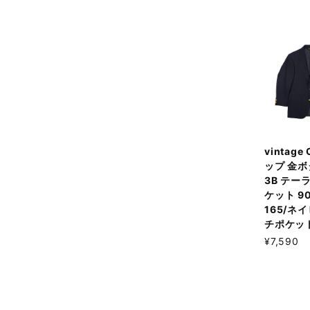
vintage
ップ 金ボ
3B テー
ケット 90
165/ネ
チポケッ
¥7,590