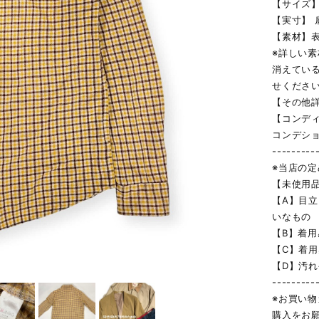
【サイズ】
【実寸】 肩
【素材】
※詳しい
消えてい
せくださ
【その他
【コンデ
コンデシ
---------
※当店の
【未使用
【A】目
いなもの
【B】着
【C】着
【D】汚
---------
※お買い
購入をお