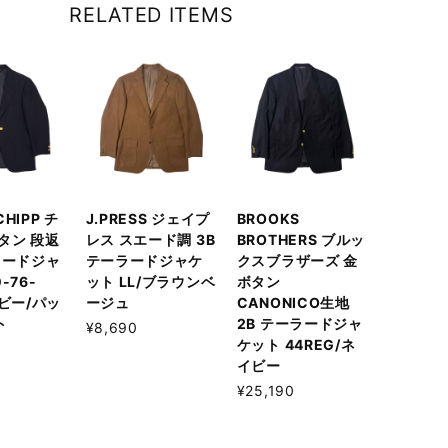
RELATED ITEMS
 CHIPP チ
J.PRESS ジェイプ
BROOKS
タン 段返
レス スエード調 3B
BROTHERS ブルッ
ラードジャ
テーラードジャケ
クスブラザーズ 金
-76-
ット LL/ブラウンベ
ボタン
イビー/パッ
ージュ
CANONICO生地
ト
2B テーラードジャ
¥8,690
ケット 44REG/ネ
イビー
¥25,190