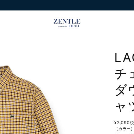
L
チ
ダ
ャ
¥2,090
【カラー