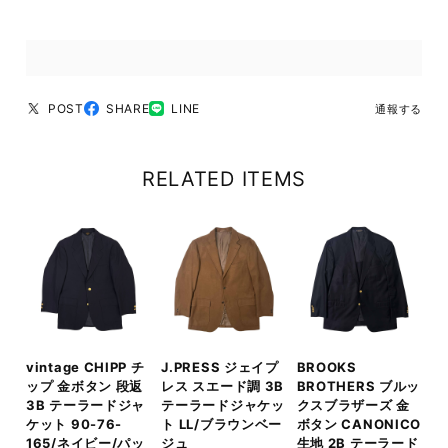
POST
SHARE
LINE
通報する
RELATED ITEMS
vintage CHIPP チ
J.PRESS ジェイプ
BROOKS
ップ 金ボタン 段返
レス スエード調 3B
BROTHERS ブルッ
3B テーラードジャ
テーラードジャケッ
クスブラザーズ 金
ケット 90-76-
ト LL/ブラウンベー
ボタン CANONICO
165/ネイビー/パッ
ジュ
生地 2B テーラード