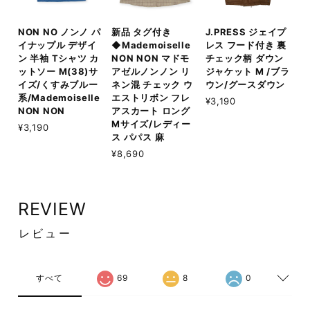
NON NO ノンノ パ
新品 タグ付き
J.PRESS ジェイプ
イナップル デザイ
◆Mademoiselle
レス フード付き 裏
ン 半袖 Tシャツ カ
NON NON マドモ
チェック柄 ダウン
ットソー M(38)サ
アゼルノンノン リ
ジャケット M /ブラ
イズ/くすみブルー
ネン混 チェック ウ
ウン/グースダウン
系/Mademoiselle
エストリボン フレ
¥3,190
NON NON
アスカート ロング
Mサイズ/レディー
¥3,190
ス パパス 麻
¥8,690
REVIEW
レビュー
すべて
69
8
0