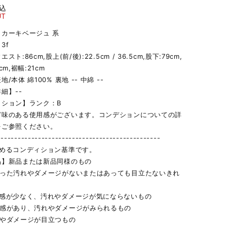
込
UT
カーキベージュ 系
3f
ト:86cm,股上(前/後):22.5cm / 36.5cm,股下:79cm,
cm,裾幅:21cm
/本体 綿100% 裏地 -- 中綿 --
細】--
ィション】ランク：B
ど味のある使用感がございます。コンデションについての詳
をご参照ください。
------------------------------------------------
定めるコンディション基準です。
品】新品または新品同様のもの
立った汚れやダメージがないまたはあっても目立たないきれ
用感が少なく、汚れやダメージが気にならないもの
用感があり、汚れやダメージがみられるもの
れやダメージが目立つもの