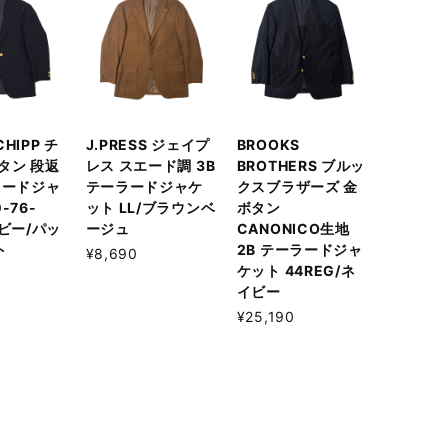
 CHIPP チ
J.PRESS ジェイプ
BROOKS
タン 段返
レス スエード調 3B
BROTHERS ブルッ
ラードジャ
テーラードジャケ
クスブラザーズ 金
-76-
ット LL/ブラウンベ
ボタン
イビー/パッ
ージュ
CANONICO生地
ト
2B テーラードジャ
¥8,690
ケット 44REG/ネ
イビー
¥25,190