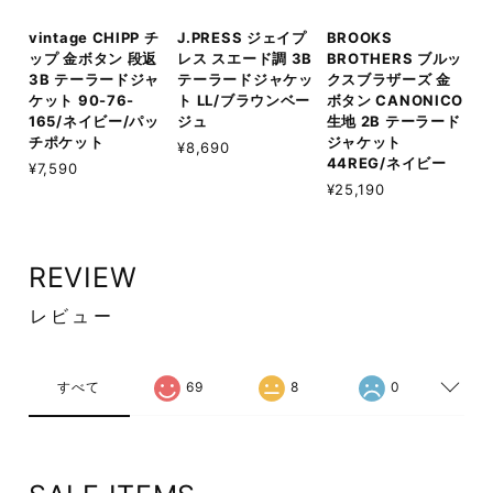
vintage CHIPP チ
J.PRESS ジェイプ
BROOKS
ップ 金ボタン 段返
レス スエード調 3B
BROTHERS ブルッ
3B テーラードジャ
テーラードジャケッ
クスブラザーズ 金
ケット 90-76-
ト LL/ブラウンベー
ボタン CANONICO
165/ネイビー/パッ
ジュ
生地 2B テーラード
チポケット
ジャケット
¥8,690
44REG/ネイビー
¥7,590
¥25,190
REVIEW
レビュー
すべて
69
8
0