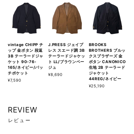
vintage CHIPP チ
J.PRESS ジェイプ
BROOKS
ップ 金ボタン 段返
レス スエード調 3B
BROTHERS ブルッ
3B テーラードジャ
テーラードジャケッ
クスブラザーズ 金
ケット 90-76-
ト LL/ブラウンベー
ボタン CANONICO
165/ネイビー/パッ
ジュ
生地 2B テーラード
チポケット
ジャケット
¥8,690
44REG/ネイビー
¥7,590
¥25,190
REVIEW
レビュー