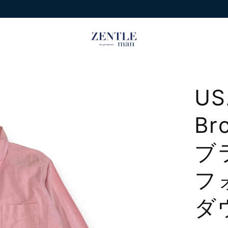
US
Br
ブ
フ
ダ