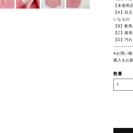
【未使用
【A】目
いなもの
【B】着
【C】着
【D】汚
---------
※お買い
購入をお
数量