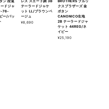
タン 段返
レス スエード調 3B
BROTHERS ブルッ
ラードジャ
テーラードジャケ
クスブラザーズ 金
-76-
ット LL/ブラウンベ
ボタン
イビー/パッ
ージュ
CANONICO生地
ト
2B テーラードジャ
¥8,690
ケット 44REG/ネ
イビー
¥25,190