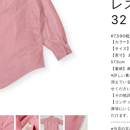
レス
3
¥7,590
税
【カラー
【サイズ】1
【実寸】 肩
57.5cm
【素材】
※詳しい
消えてい
せくださ
【その他
【コンデ
身頃にい
だけます
---------
※当店の