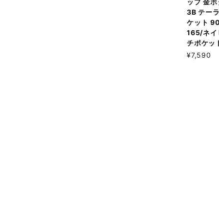
ップ 金ボ
3B テー
ケット 90
165/ネ
チポケッ
¥7,590