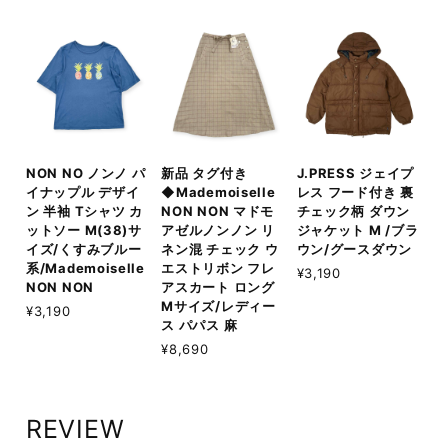
NON NO ノンノ パ
新品 タグ付き
J.PRESS ジェイプ
イナップル デザイ
◆Mademoiselle
レス フード付き 裏
ン 半袖 Tシャツ カ
NON NON マドモ
チェック柄 ダウン
ットソー M(38)サ
アゼルノンノン リ
ジャケット M /ブラ
イズ/くすみブルー
ネン混 チェック ウ
ウン/グースダウン
系/Mademoiselle
エストリボン フレ
¥3,190
NON NON
アスカート ロング
Mサイズ/レディー
¥3,190
ス パパス 麻
¥8,690
REVIEW